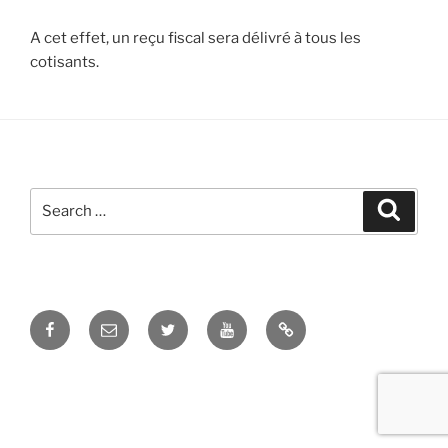
A cet effet, un reçu fiscal sera délivré à tous les
cotisants.
Search
Search
for:
Facebook
E-
Twitter
Youtube
Google
mail
Maps