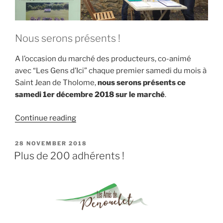
Nous serons présents !
A l’occasion du marché des producteurs, co-animé
avec “Les Gens d’Ici” chaque premier samedi du mois à
Saint Jean de Tholome,
nous serons présents ce
samedi 1er décembre 2018 sur le marché
.
“Samedi
Continue reading
1er
décembre
POSTED
28 NOVEMBER 2018
ON
2018:
Plus de 200 adhérents !
Marché
de
Saint
Jean
de