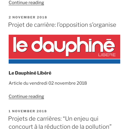
“Le
Continue reading
marché
de
POSTED
2 NOVEMBER 2018
ON
Saint
Projet de carrière: l’opposition s’organise
Jean
de
Tholome”
Le Dauphiné Libéré
Article du vendredi 02 novembre 2018
“Projet
Continue reading
de
carrière:
POSTED
1 NOVEMBER 2018
ON
l’opposition
Projets de carrières: “Un enjeu qui
s’organise”
concourt à la réduction de la pollution”