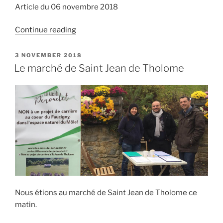
Article du 06 novembre 2018
“Saddier
Continue reading
pas
carriériste
POSTED
3 NOVEMBER 2018
ON
?”
Le marché de Saint Jean de Tholome
Nous étions au marché de Saint Jean de Tholome ce
matin.