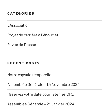
qui
concourt
CATEGORIES
à
la
L'Association
réduction
de
Projet de carrière à Pénouclet
la
pollution””
Revue de Presse
RECENT POSTS
Notre capsule temporelle
Assemblée Générale – 15 Novembre 2024
Réservez votre date pour fêter les ORE
Assemblée Générale – 29 Janvier 2024