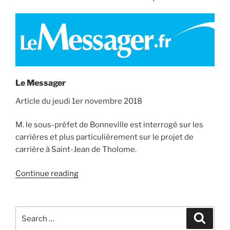
Le Messager
Article du jeudi 1er novembre 2018
M. le sous-préfet de Bonneville est interrogé sur les
carrières et plus particulièrement sur le projet de
carrière à Saint-Jean de Tholome.
“Projets
Continue reading
de
carrières:
“Un
Search
Search
enjeu
for: