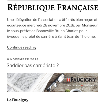
Une délégation de l’association a été très bien reçue et
écoutée, ce mercredi 28 novembre 2018, par Monsieur
le sous-préfet de Bonneville Bruno Charlot, pour
évoquer le projet de carrière à Saint Jean de Tholome.
“Une
Continue reading
rencontre
avec
POSTED
6 NOVEMBER 2018
ON
le
Saddier pas carriériste ?
sous-
préfet”
Le Faucigny