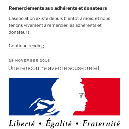
Tholome”
Remerciements aux adhérents et donateurs
L’association existe depuis bientôt 2 mois, et nous
tenons vivement à remercier les adhérents et
donateurs.
“Plus
Continue reading
de
200
POSTED
28 NOVEMBER 2018
ON
adhérents
Une rencontre avec le sous-préfet
!”