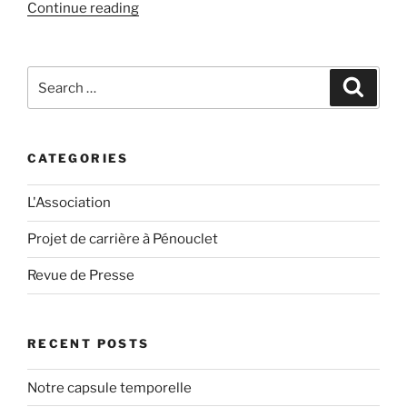
“JA
Continue reading
74
–
Le
Search
Search
Mois
for:
du
foncier”
CATEGORIES
L'Association
Projet de carrière à Pénouclet
Revue de Presse
RECENT POSTS
Notre capsule temporelle