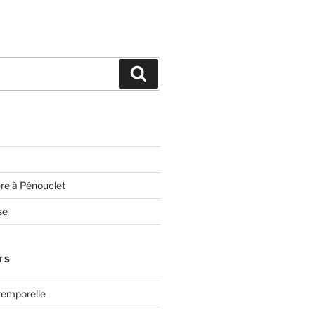
Search
ère à Pénouclet
se
TS
temporelle