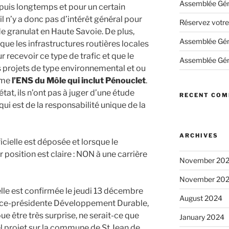
Assemblée Gén
puis longtemps et pour un certain
 n’y a donc pas d’intérêt général pour
Réservez votre
e granulat en Haute Savoie. De plus,
Assemblée Gén
ue les infrastructures routières locales
recevoir ce type de trafic et que le
Assemblée Gén
rojets de type environnemental et ou
mme
l’ENS du Môle qui inclut Pénouclet
.
état, ils n’ont pas à juger d’une étude
RECENT CO
 qui est de la responsabilité unique de la
ARCHIVES
cielle est déposée et lorsque le
 position est claire : NON à une carrière
November 20
November 20
elle est confirmée le jeudi 13 décembre
August 2024
ice-présidente Développement Durable,
e être très surprise, ne serait-ce que
January 2024
tel projet sur la commune de St Jean de