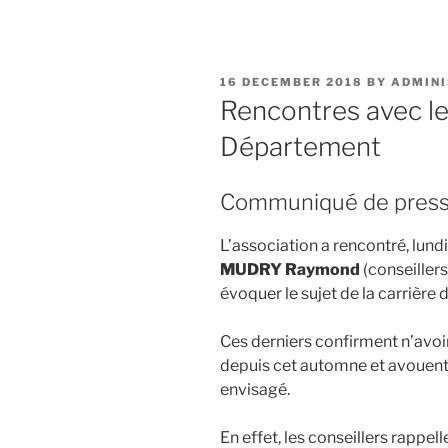
POSTED
16 DECEMBER 2018
BY
ADMINI
ON
Rencontres avec le
Département
Communiqué de pres
L’association a rencontré, lun
MUDRY Raymond
(conseiller
évoquer le sujet de la carrière
Ces derniers confirment n’avoir
depuis cet automne et avouent ê
envisagé.
En effet, les conseillers rappel