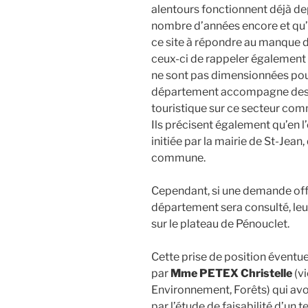
alentours fonctionnent déjà de
nombre d’années encore et qu’il
ce site à répondre au manque d
ceux-ci de rappeler également q
ne sont pas dimensionnées pour 
département accompagne des p
touristique sur ce secteur co
Ils précisent également qu’en l’
initiée par la mairie de St-Jean,
commune.
Cependant, si une demande offi
département sera consulté, leur
sur le plateau de Pénouclet.
Cette prise de position éventu
par
Mme PETEX Christelle
(v
Environnement, Forêts) qui avou
par l’étude de faisabilité d’un 