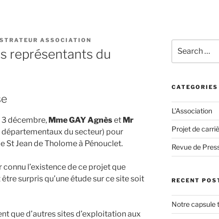
STRATEUR ASSOCIATION
Search
s représentants du
for:
CATEGORIES
se
L'Association
di 3 décembre,
Mme GAY Agnès
et
Mr
Projet de carri
s départementaux du secteur) pour
 de St Jean de Tholome à Pénouclet.
Revue de Pres
 connu l’existence de ce projet que
tre surpris qu’une étude sur ce site soit
RECENT POS
Notre capsule 
lent que d’autres sites d’exploitation aux