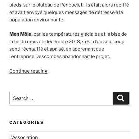
pieds, sur le plateau de Pénouclet. Il s’était alors rebiffé
et avait envoyé quelques messages de détresse à la
population environnante.
Mon Môle,
par les températures glaciales et la bise de
la fin du mois de décembre 2018, s’est d’un seul coup
senti réchauffé et apaisé, en apprenant que
l’entreprise Descombes abandonnait le projet.
“Le
Continue reading
Môle
est
soulagé”
Search
Search
for:
CATEGORIES
L'Association