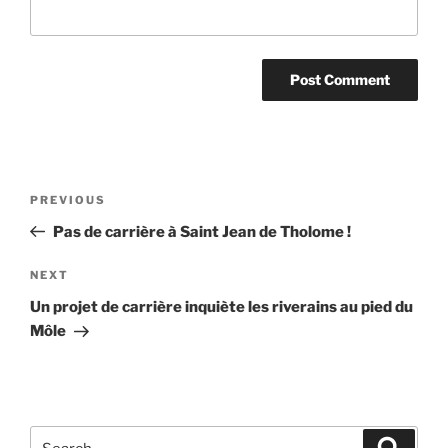
Post
Previous
PREVIOUS
navigation
Post
Pas de carrière à Saint Jean de Tholome !
Next
NEXT
Post
Un projet de carrière inquiète les riverains au pied du
Môle
Search
Search